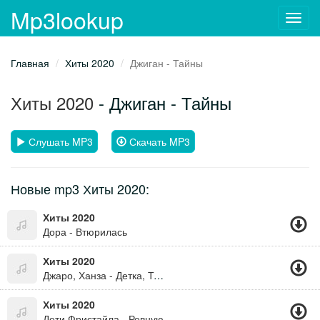
Mp3lookup
Toggl
navig
Главная
Хиты 2020
Джиган - Тайны
Хиты 2020
- Джиган - Тайны
Слушать MP3
Скачать MP3
Новые mp3 Хиты 2020:
Хиты 2020
Дора - Втюрилась
Хиты 2020
Джаро, Ханза - Детка, Ты Мой Кайф
Хиты 2020
Дети Фристайла - Ревную