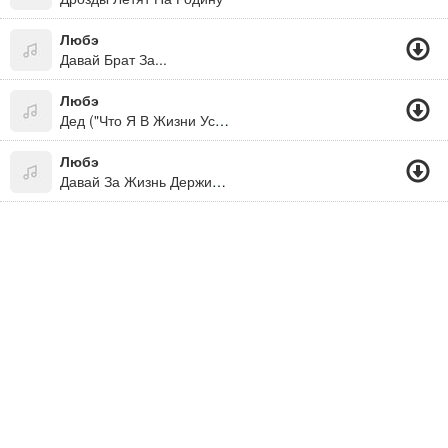
Любэ
Давай Брат За...
Любэ
Дед ("Что Я В Жизни Успел")
Любэ
Давай За Жизнь Держись Брат До Конца