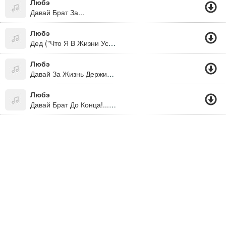
Любэ
Давай Брат За...
Любэ
Дед ("Что Я В Жизни Успел")
Любэ
Давай За Жизнь Держись Брат До Конца
Любэ
Давай Брат До Конца!...давай За Них, Давай За Нас, И За Сибирь И За Кавказ, За Свет Далеких Городов, И За Друзей И За Любовь. Давай За Вас, Давай За Нас, И За Десант И За Спецназ.