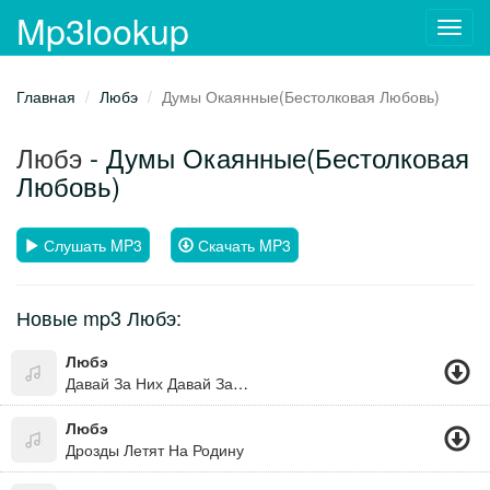
Mp3lookup
Toggl
navig
Главная
Любэ
Думы Окаянные(Бестолковая Любовь)
Любэ
- Думы Окаянные(Бестолковая
Любовь)
Слушать MP3
Скачать MP3
Новые mp3 Любэ:
Любэ
Давай За Них Давай За Нас И За Сибирь И За Кавказ...
Любэ
Дрозды Летят На Родину