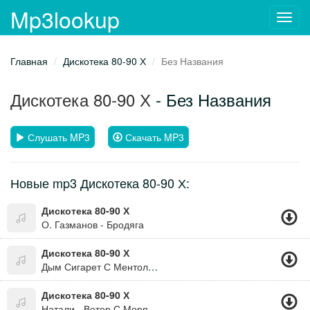
Mp3lookup
Toggl
navig
Главная
Дискотека 80-90 Х
Без Названия
Дискотека 80-90 Х
- Без Названия
Слушать MP3
Скачать MP3
Новые mp3 Дискотека 80-90 Х:
Дискотека 80-90 Х
О. Газманов - Бродяга
Дискотека 80-90 Х
Дым Сигарет С Ментолом
Дискотека 80-90 Х
Натали - Ветер С Моря Дул