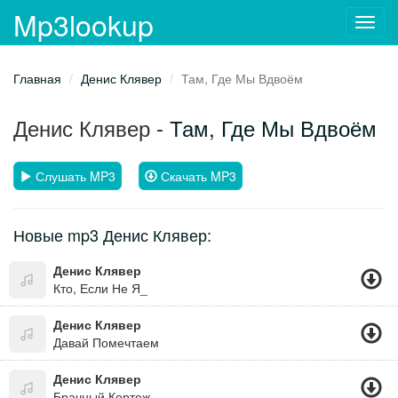
Mp3lookup
Toggl
navig
Главная
Денис Клявер
Там, Где Мы Вдвоём
Денис Клявер
- Там, Где Мы Вдвоём
Слушать MP3
Скачать MP3
Новые mp3 Денис Клявер:
Денис Клявер
Кто, Если Не Я_
Денис Клявер
Давай Помечтаем
Денис Клявер
Брачный Кортеж