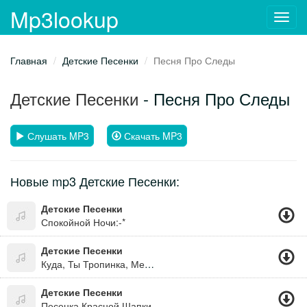
Mp3lookup
Toggl
navig
Главная
Детские Песенки
Песня Про Следы
Детские Песенки
- Песня Про Следы
Слушать MP3
Скачать MP3
Новые mp3 Детские Песенки:
Детские Песенки
Спокойной Ночи:-*
Детские Песенки
Куда, Ты Тропинка, Меня Привела ?
Детские Песенки
Песенка Красной Шапки