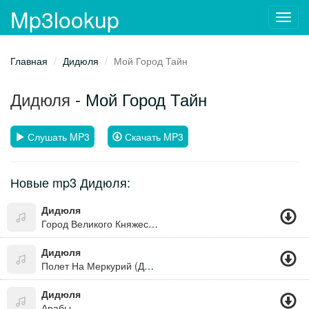
Mp3lookup
Toggl
navig
Главная
Дидюля
Мой Город Тайн
Дидюля
- Мой Город Тайн
Слушать MP3
Скачать MP3
Новые mp3 Дидюля:
Дидюля
Город Великого Княжества
Дидюля
Полет На Меркурий (Дорога В Багдад)
Дидюля
Арабы