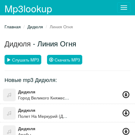
Mp3lookup
Toggl
navig
Главная
Дидюля
Линия Огня
Дидюля
- Линия Огня
Слушать MP3
Скачать MP3
Новые mp3 Дидюля:
Дидюля
Город Великого Княжества
Дидюля
Полет На Меркурий (Дорога В Багдад)
Дидюля
Арабы