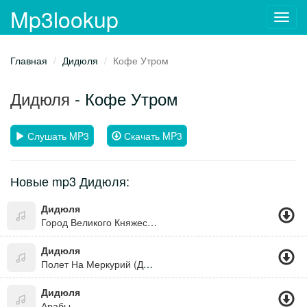
Mp3lookup
Toggl
navig
Главная
Дидюля
Кофе Утром
Дидюля
- Кофе Утром
Слушать MP3
Скачать MP3
Новые mp3 Дидюля:
Дидюля
Город Великого Княжества
Дидюля
Полет На Меркурий (Дорога В Багдад)
Дидюля
Арабы