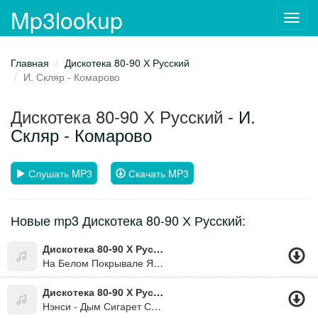
Mp3lookup
Toggl
navig
Главная
Дискотека 80-90 Х Русский
И. Скляр - Комарово
Дискотека 80-90 Х Русский
- И.
Скляр - Комарово
Слушать MP3
Скачать MP3
Новые mp3 Дискотека 80-90 Х Русский:
Дискотека 80-90 Х Русский
На Белом Покрывале Января
Дискотека 80-90 Х Русский
Нэнси - Дым Сигарет С Ментолом...реально Крутая Песня