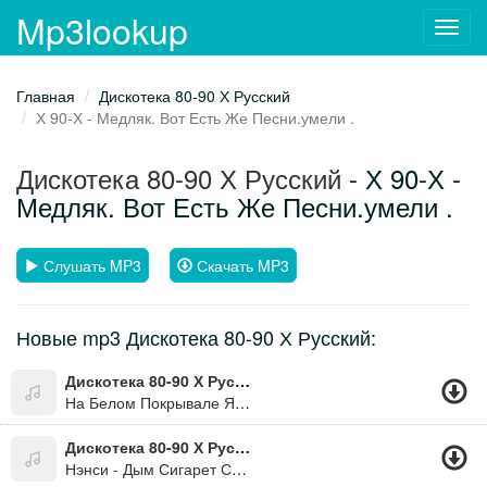
Mp3lookup
Toggl
navig
Главная
Дискотека 80-90 Х Русский
Х 90-Х - Медляк. Вот Есть Же Песни.умели .
Дискотека 80-90 Х Русский
- Х 90-Х -
Медляк. Вот Есть Же Песни.умели .
Слушать MP3
Скачать MP3
Новые mp3 Дискотека 80-90 Х Русский:
Дискотека 80-90 Х Русский
На Белом Покрывале Января
Дискотека 80-90 Х Русский
Нэнси - Дым Сигарет С Ментолом...реально Крутая Песня