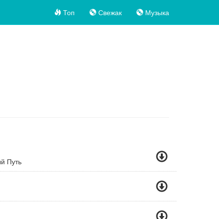
Топ
Свежак
Музыка
й Путь