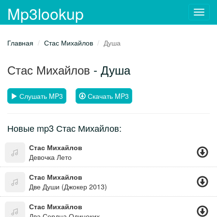
Mp3lookup
Toggl
navig
Главная
Стас Михайлов
Душа
Стас Михайлов
- Душа
Слушать MP3
Скачать MP3
Новые mp3 Стас Михайлов:
Стас Михайлов
Девочка Лето
Стас Михайлов
Две Души (Джокер 2013)
Стас Михайлов
Два Сердца Одиноких Вместе Навсегда,и Ангелы Нам С Неба Дали Два Крыла, Мы Полетим Как Птицы Вместе Над Землей,я С Тобой И Ты Со Мной