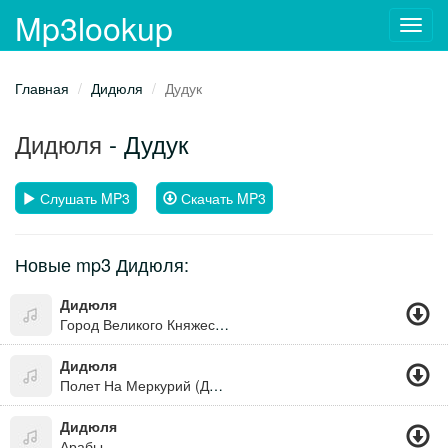
Mp3lookup
Toggl
navig
Главная
Дидюля
Дудук
Дидюля
- Дудук
Слушать MP3
Скачать MP3
Новые mp3 Дидюля:
Дидюля
Город Великого Княжества
Дидюля
Полет На Меркурий (Дорога В Багдад)
Дидюля
Арабы