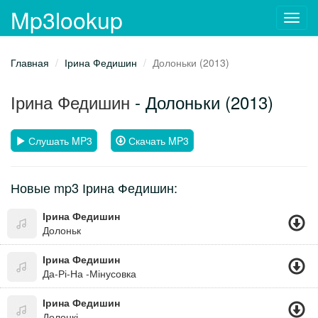
Mp3lookup
Toggl
navig
Главная
Ірина Федишин
Долоньки (2013)
Ірина Федишин
- Долоньки (2013)
Слушать MP3
Скачать MP3
Новые mp3 Ірина Федишин:
Ірина Федишин
Долоньк
Ірина Федишин
Да-Рі-На -Мінусовка
Ірина Федишин
Долонкі