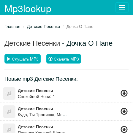
Mp3lookup
Toggl
navig
Главная
Детские Песенки
Дочка О Папе
Детские Песенки
- Дочка О Папе
Слушать MP3
Скачать MP3
Новые mp3 Детские Песенки:
Детские Песенки
Спокойной Ночи:-*
Детские Песенки
Куда, Ты Тропинка, Меня Привела ?
Детские Песенки
Песенка Красной Шапки