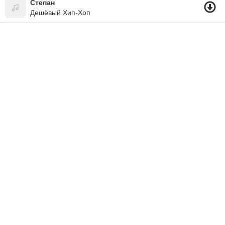
Степан
Дешёвый Хип-Хоп