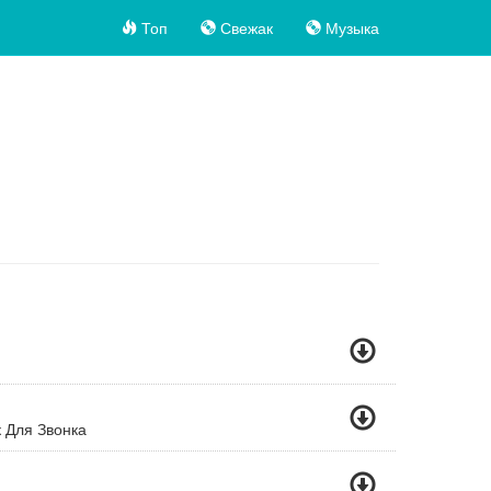
Топ
Свежак
Музыка
 Для Звонка