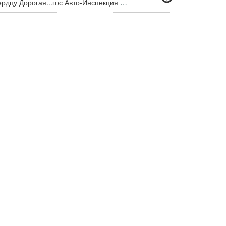
Доблестна, Честная И Сердцу Дорогая...гос Авто-Инспекция Ты Нам Как Мать Родная....