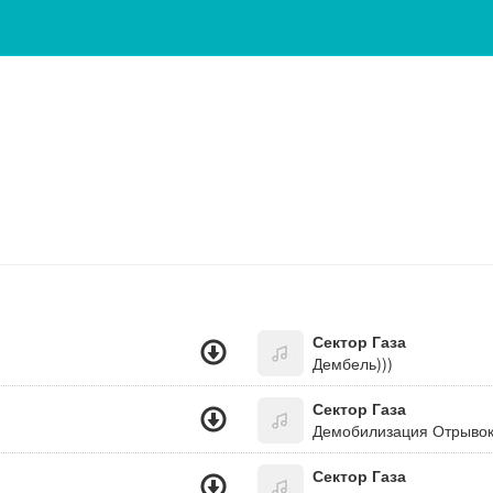
Сектор Газа
Дембель)))
Сектор Газа
Демобилизация Отрывок
Сектор Газа