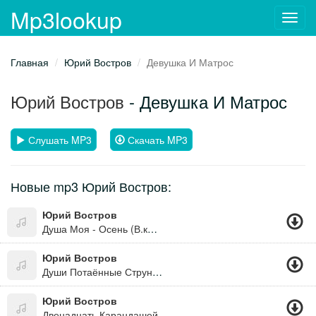
Mp3lookup
Toggl
navig
Главная
Юрий Востров
Девушка И Матрос
Юрий Востров
- Девушка И Матрос
Слушать MP3
Скачать MP3
Новые mp3 Юрий Востров:
Юрий Востров
Душа Моя - Осень (В.коваленко)
Юрий Востров
Души Потаённые Струны (М.шульман)
Юрий Востров
Двенадцать Карандашей