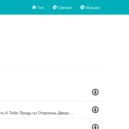
Топ
Свежак
Музыка
День Рожденье Твой Опять К Тебе Приду,ты Откроешь Дверь Я Крепко Обниму,своё Счастье В Огоньках Красивых Глаз Найду,зацелую Твои Рученьки Твои,зацелую Твои Губоньки Твои...