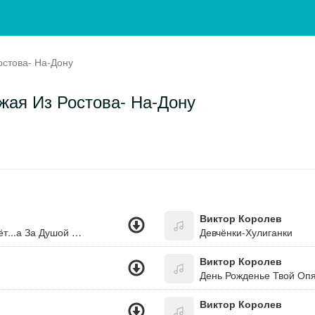
остова- На-Дону
жая Из Ростова- На-Дону
Виктор Королев
Душа-А На Прощание Душа Тебе Моя Пропоёт...а За Душой Ни Гроша,зато Любовь В Ней Живёт...
Девчёнки-Хулиганки
Виктор Королев
Виктор Королев