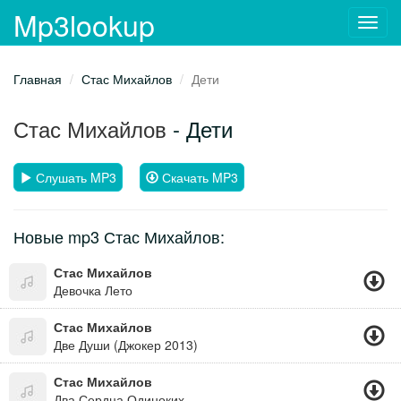
Mp3lookup
Toggl
navig
Главная
Стас Михайлов
Дети
Стас Михайлов
- Дети
Слушать MP3
Скачать MP3
Новые mp3 Стас Михайлов:
Стас Михайлов
Девочка Лето
Стас Михайлов
Две Души (Джокер 2013)
Стас Михайлов
Два Сердца Одиноких Вместе Навсегда,и Ангелы Нам С Неба Дали Два Крыла, Мы Полетим Как Птицы Вместе Над Землей,я С Тобой И Ты Со Мной