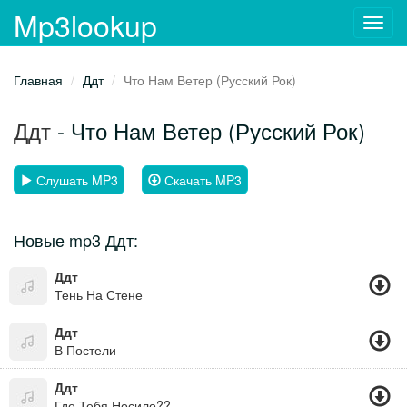
Mp3lookup
Toggl
navig
Главная
Ддт
Что Нам Ветер (Русский Рок)
Ддт
- Что Нам Ветер (Русский Рок)
Слушать MP3
Скачать MP3
Новые mp3 Ддт:
Ддт
Тень На Стене
Ддт
В Постели
Ддт
Где Тебя Носило??