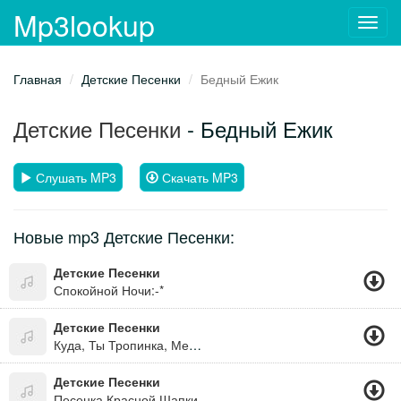
Mp3lookup
Toggl
navig
Главная
Детские Песенки
Бедный Ежик
Детские Песенки
- Бедный Ежик
Слушать MP3
Скачать MP3
Новые mp3 Детские Песенки:
Детские Песенки
Спокойной Ночи:-*
Детские Песенки
Куда, Ты Тропинка, Меня Привела ?
Детские Песенки
Песенка Красной Шапки