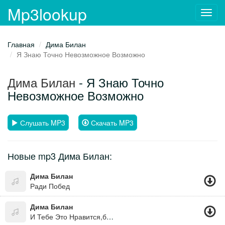
Mp3lookup
Toggl
navig
Главная
Дима Билан
Я Знаю Точно Невозможное Возможно
Дима Билан
- Я Знаю Точно
Невозможное Возможно
Слушать MP3
Скачать MP3
Новые mp3 Дима Билан:
Дима Билан
Ради Побед
Дима Билан
И Тебе Это Нравится,быть Несчастной И Думать О Ком То,это Модно. Дорожить Своей Свободой Но Мечтать С Ней Расстаться