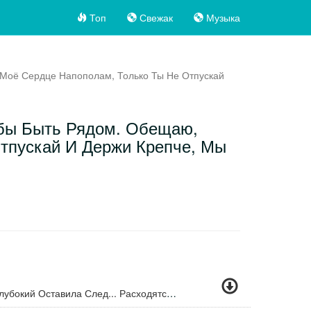
Топ
Свежак
Музыка
 Моё Сердце Напополам, Только Ты Не Отпускай
обы Быть Рядом. Обещаю,
Отпускай И Держи Крепче, Мы
История Нашей Любви Глубокий Оставила След... Расходятся Наши Пути, Нас Больше Нет