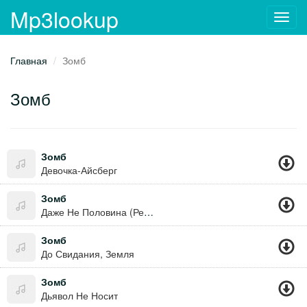
Mp3lookup
Toggl
navig
Главная
Зомб
Зомб
Зомб
Девочка-Айсберг
Зомб
Даже Не Половина (Реальный Рэпчик )
Зомб
До Свидания, Земля
Зомб
Дьявол Не Носит