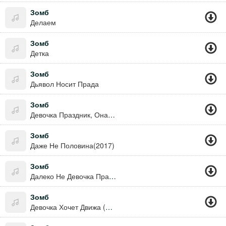
Зомб
Делаем
Зомб
Детка
Зомб
Дьявол Носит Прада
Зомб
Девочка Праздник, Она Скорее Девочка Айсберг
Зомб
Даже Не Половина(2017)
Зомб
Далеко Не Девочка Праздник
Зомб
Девочка Хочет Движа (Альбомы Русского Рэпа)