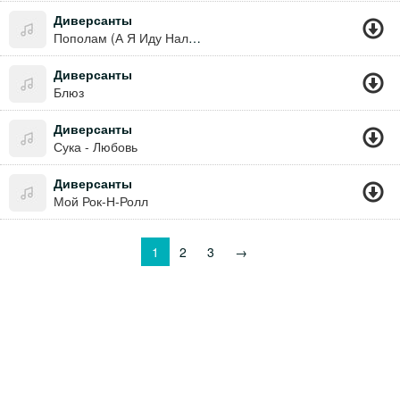
Диверсанты
Пополам (А Я Иду Налегке Весенним Шагом Мне Пополам, Что Все По Парам Горят Огни, Идут Дожди По Тротуарам По Парам, Пополам, Па-Па-Рам.)
Диверсанты
Блюз
Диверсанты
Сука - Любовь
Диверсанты
Мой Рок-Н-Ролл
1
2
3
→