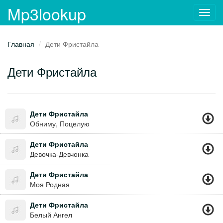
Mp3lookup
Toggl
navig
Главная
Дети Фристайла
Дети Фристайла
Дети Фристайла
Обниму, Поцелую
Дети Фристайла
Девочка-Девчонка
Дети Фристайла
Моя Родная
Дети Фристайла
Белый Ангел