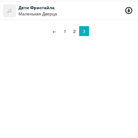
Дети Фристайла
Маленькая Дверца
←
1
2
3